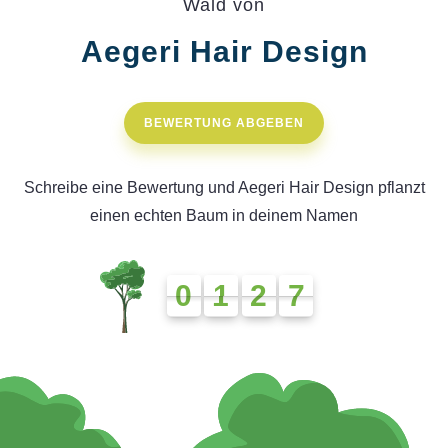
Wald von
Aegeri Hair Design
BEWERTUNG ABGEBEN
Schreibe eine Bewertung und Aegeri Hair Design pflanzt
einen echten Baum in deinem Namen
0
1
2
7
0
1
2
7
0
1
1