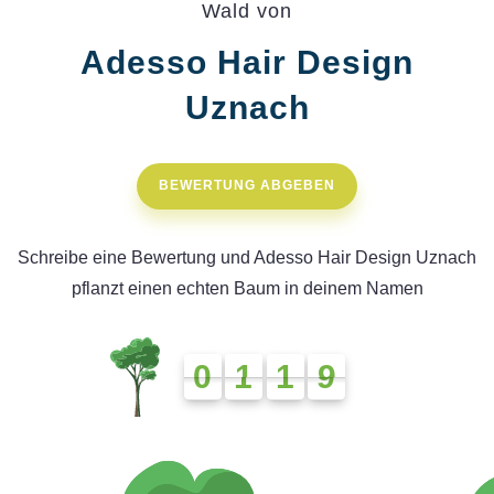
Wald von
Adesso Hair Design
Uznach
BEWERTUNG ABGEBEN
Schreibe eine Bewertung und Adesso Hair Design Uznach
pflanzt einen echten Baum in deinem Namen
0
1
1
9
0
1
1
9
1
1
0
8